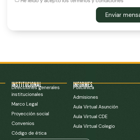
He leído y acepto los términos y condiciones
Enviar mens
INSTITUCIONAL
INFORMES
Direcciones generales
Policlínica
institucionales
Admisiones
Marco Legal
Aula Virtual Asunción
Proyección social
Aula Virtual CDE
Convenios
Aula Virtual Colegio
Código de ética