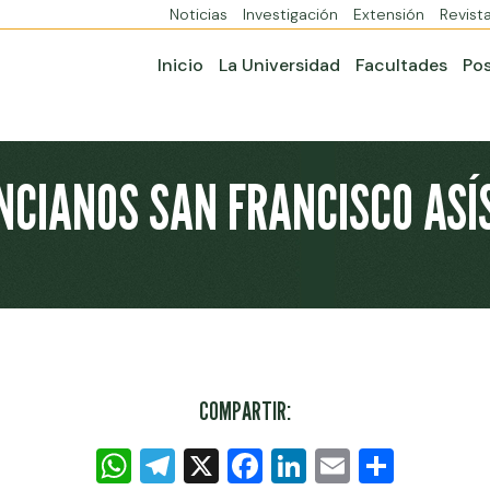
Noticias
Investigación
Extensión
Revist
Inicio
La Universidad
Facultades
Po
ANCIANOS SAN FRANCISCO ASÍ
COMPARTIR:
WhatsApp
Telegram
X
Facebook
LinkedIn
Email
Compa