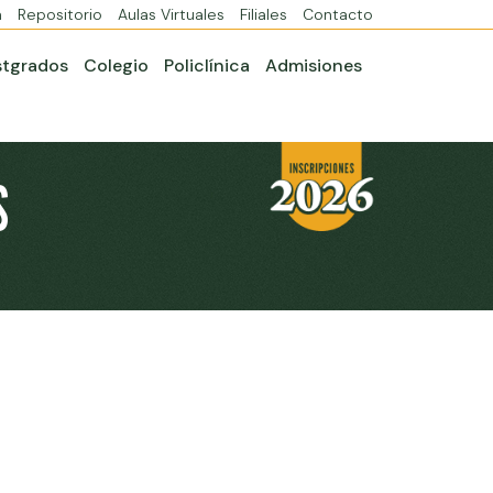
a
Repositorio
Aulas Virtuales
Filiales
Contacto
stgrados
Colegio
Policlínica
Admisiones
S
rtir