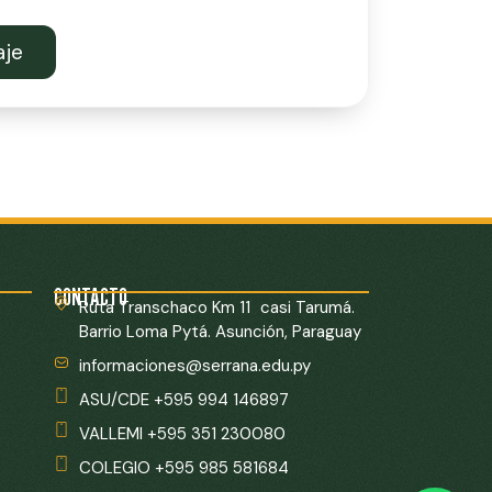
aje
CONTACTO
Ruta Transchaco Km 11 casi Tarumá.
Barrio Loma Pytá. Asunción, Paraguay
informaciones@serrana.edu.py
ASU/CDE +595 994 146897
VALLEMI +595 351 230080
COLEGIO +595 985 581684
English