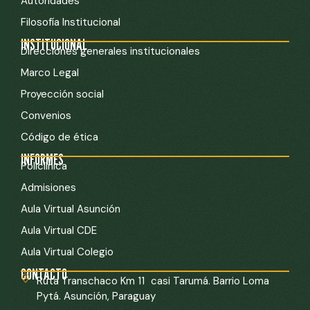
Autoridades
Filosofía Institucional
INSTITUCIONAL
Direcciones generales institucionales
Marco Legal
Proyección social
Convenios
Código de ética
INFORMES
Policlínica
Admisiones
Aula Virtual Asunción
Aula Virtual CDE
Aula Virtual Colegio
CONTACTO
Ruta Transchaco Km 11 casi Tarumá. Barrio Loma
Pytá. Asunción, Paraguay