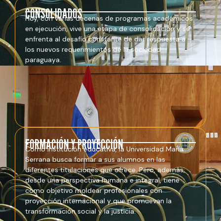
CONSOLIDADOS
Hoy, con varias decenas de programas académicos
en ejecución, vive una etapa de consolidación y se
enfrenta al desafío constante de dar respuesta a
los nuevos requerimientos de la sociedad
paraguaya.
FORMACIÓN Y PROYECCIÓN
Como institución educativa, la Universidad María
Serrana busca formar a sus alumnos en las
diferentes titulaciones que ofrece. Pero, además,
desde una perspectiva humana e integral, tiene
como objetivo moldear profesionales con
proyección internacional y que promuevan la
transformación social y la justicia.