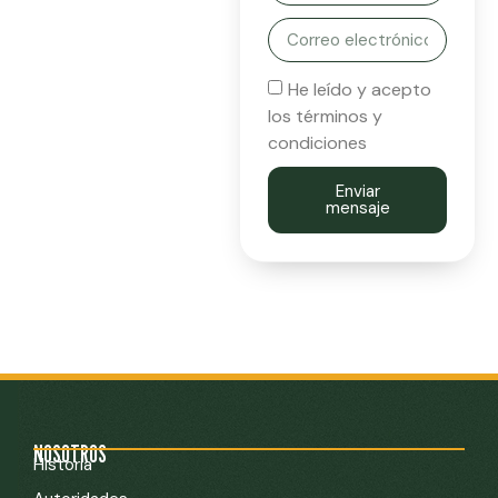
He leído y acepto
los términos y
condiciones
Enviar
mensaje
NOSOTROS
Historia