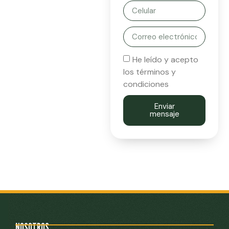
He leído y acepto
los términos y
condiciones
Enviar
mensaje
NOSOTROS