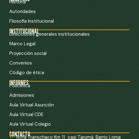
Historia
Autoridades
Filosofía Institucional
INSTITUCIONAL
Direcciones generales institucionales
Marco Legal
Proyección social
Convenios
Código de ética
INFORMES
Policlínica
Admisiones
Aula Virtual Asunción
Aula Virtual CDE
Aula Virtual Colegio
CONTACTO
Ruta Transchaco Km 11 casi Tarumá. Barrio Loma