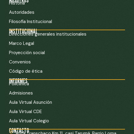
NOSOTROS
Historia
Autoridades
Filosofía Institucional
INSTITUCIONAL
Direcciones generales institucionales
Marco Legal
Proyección social
Convenios
Código de ética
INFORMES
Policlínica
Admisiones
Aula Virtual Asunción
Aula Virtual CDE
Aula Virtual Colegio
CONTACTO
Ruta Transchaco Km 11 casi Tarumá. Barrio Loma