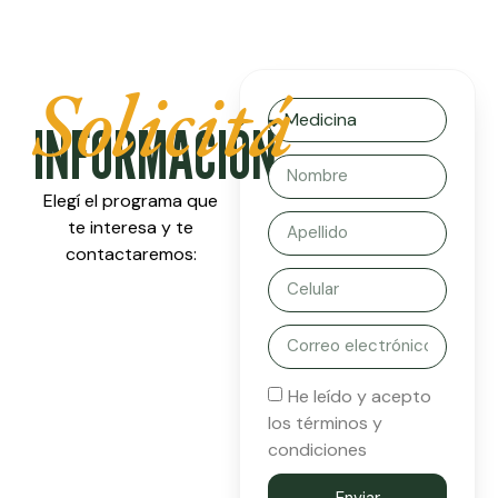
Solicitá
INFORMACIÓN
Elegí el programa que
te interesa y te
contactaremos:
He leído y acepto
los términos y
condiciones
Enviar