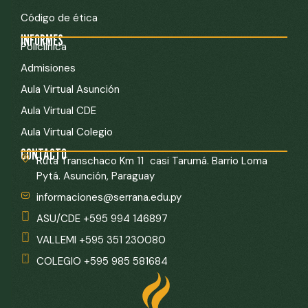
Código de ética
INFORMES
Policlínica
Admisiones
Aula Virtual Asunción
Aula Virtual CDE
Aula Virtual Colegio
CONTACTO
Ruta Transchaco Km 11 casi Tarumá. Barrio Loma
Pytá. Asunción, Paraguay
informaciones@serrana.edu.py
ASU/CDE +595 994 146897
VALLEMI +595 351 230080
COLEGIO +595 985 581684