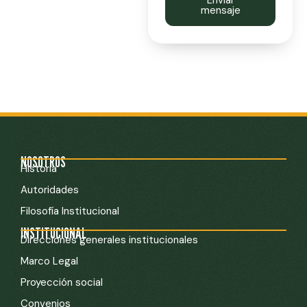
mensaje
NOSOTROS
Historia
Autoridades
Filosofía Institucional
INSTITUCIONAL
Direcciones generales institucionales
Marco Legal
Proyección social
Convenios