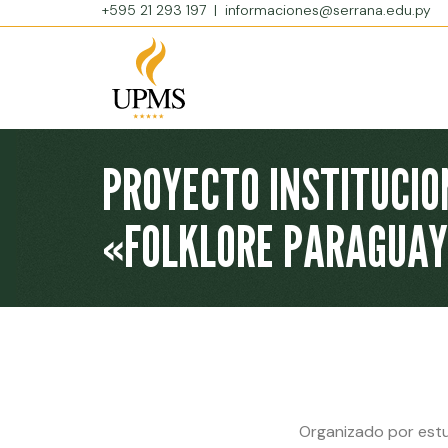
+595 21 293 197
|
informaciones@serrana.edu.py
PROYECTO INSTITUCIO
«FOLKLORE PARAGUA
Organizado por estu