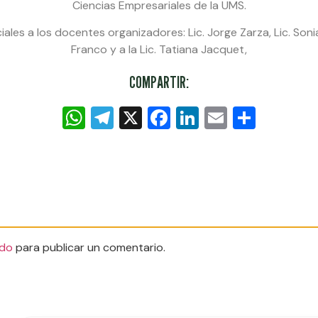
Ciencias Empresariales de la UMS.
les a los docentes organizadores: Lic. Jorge Zarza, Lic. Sonia
Franco y a la Lic. Tatiana Jacquet,
COMPARTIR:
WhatsApp
Telegram
X
Facebook
LinkedIn
Email
Compa
do
para publicar un comentario.