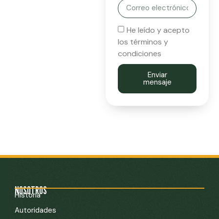
He leído y acepto
los términos y
condiciones
Enviar
mensaje
NOSOTROS
Historia
Autoridades