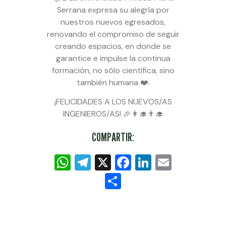
Serrana expresa su alegría por
nuestros nuevos egresados,
renovando el compromiso de seguir
creando espacios, en donde se
garantice e impulse la continua
formación, no sólo científica, sino
también humana ❤️.
¡FELICIDADES A LOS NUEVOS/AS
INGENIEROS/AS! 🎉👩‍🎓👨‍🎓
COMPARTIR:
WhatsApp
Telegram
X
Facebook
LinkedIn
Email
Compartir