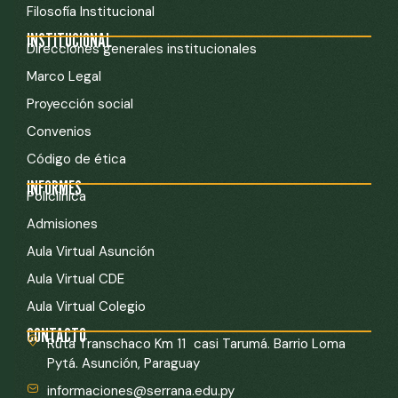
Filosofía Institucional
INSTITUCIONAL
Direcciones generales institucionales
Marco Legal
Proyección social
Convenios
Código de ética
INFORMES
Policlínica
Admisiones
Aula Virtual Asunción
Aula Virtual CDE
Aula Virtual Colegio
CONTACTO
Ruta Transchaco Km 11 casi Tarumá. Barrio Loma
Pytá. Asunción, Paraguay
informaciones@serrana.edu.py