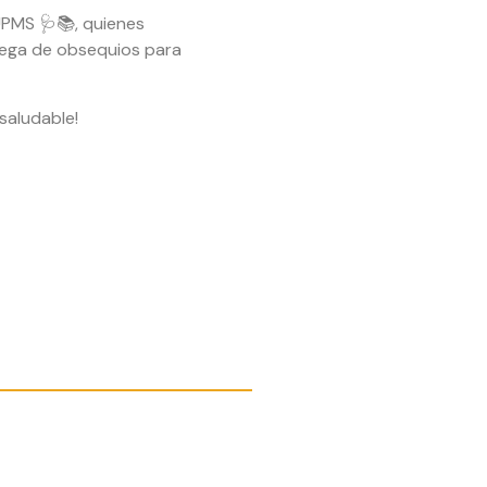
 UPMS 🩺📚, quienes
rega de obsequios para
saludable!
rtir