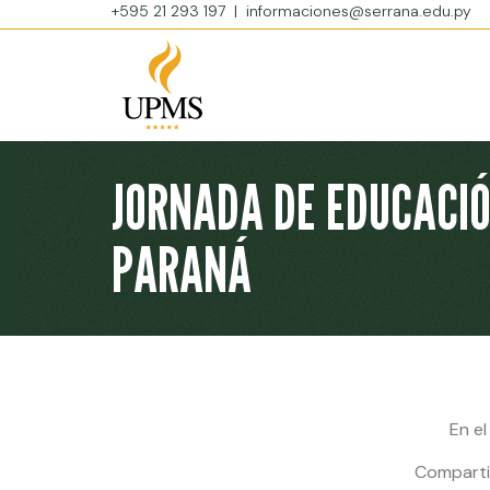
+595 21 293 197
|
informaciones@serrana.edu.py
JORNADA DE EDUCACIÓ
PARANÁ
En el
Comparti