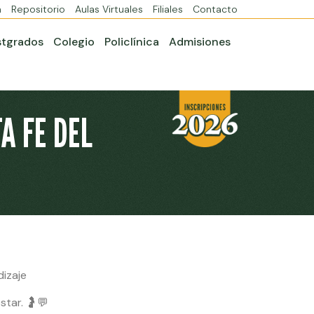
a
Repositorio
Aulas Virtuales
Filiales
Contacto
stgrados
Colegio
Policlínica
Admisiones
A FE DEL
dizaje
tar. 🤰💬