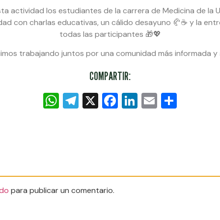
ta actividad los estudiantes de la carrera de Medicina de la
dad con charlas educativas, un cálido desayuno 🥐☕ y la ent
todas las participantes 🎁💖
imos trabajando juntos por una comunidad más informada y 
COMPARTIR:
WhatsApp
Telegram
X
Facebook
LinkedIn
Email
Compa
do
para publicar un comentario.