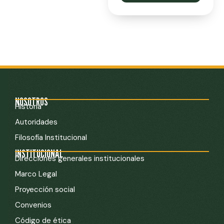
NOSOTROS
Historia
Autoridades
Filosofía Institucional
INSTITUCIONAL
Direcciones generales institucionales
Marco Legal
Proyección social
Convenios
Código de ética