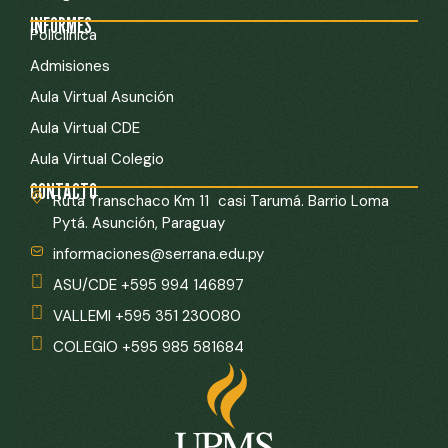
INFORMES
Policlínica
Admisiones
Aula Virtual Asunción
Aula Virtual CDE
Aula Virtual Colegio
CONTACTO
Ruta Transchaco Km 11 casi Tarumá. Barrio Loma
Pytá. Asunción, Paraguay
informaciones@serrana.edu.py
ASU/CDE +595 994 146897
VALLEMI +595 351 230080
COLEGIO +595 985 581684