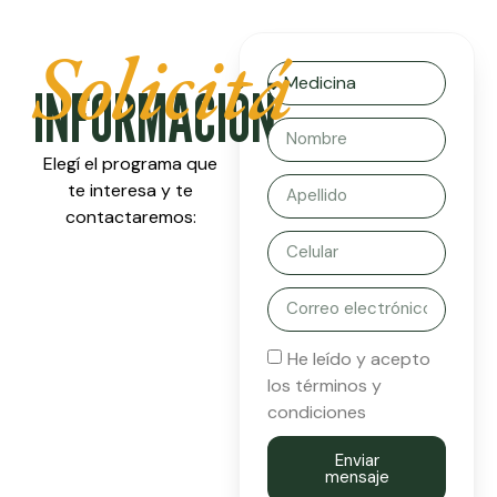
Solicitá
INFORMACIÓN
Elegí el programa que
te interesa y te
contactaremos:
He leído y acepto
los términos y
condiciones
Enviar
mensaje