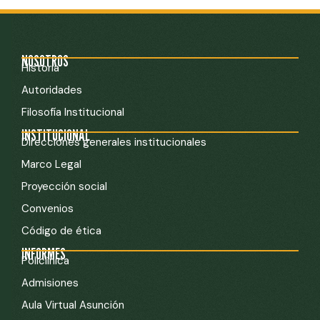
NOSOTROS
Historia
Autoridades
Filosofía Institucional
INSTITUCIONAL
Direcciones generales institucionales
Marco Legal
Proyección social
Convenios
Código de ética
INFORMES
Policlínica
Admisiones
Aula Virtual Asunción