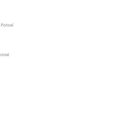
 Potosí
otosí
rtir