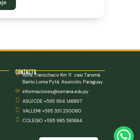
aje
CONTACTO
Ruta Transchaco Km 11 casi Tarumá.
Barrio Loma Pytá. Asunción, Paraguay
informaciones@serrana.edu.py
ASU/CDE +595 994 146897
VALLEMI +595 351 230080
COLEGIO +595 985 581684
English
Português do Brasil