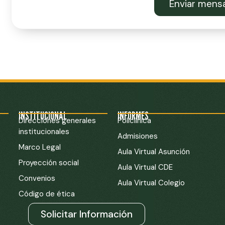
Enviar mens
INSTITUCIONAL
INFORMES
Direcciones generales
Policlínica
institucionales
Admisiones
Marco Legal
Aula Virtual Asunción
Proyección social
Aula Virtual CDE
Convenios
Aula Virtual Colegio
Código de ética
Solicitar Información