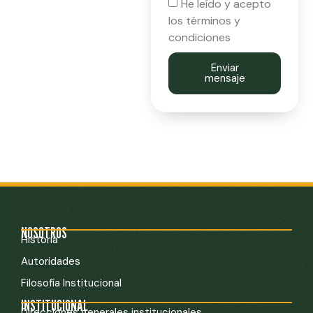
He leído y acepto
los términos y
condiciones
Enviar
mensaje
NOSOTROS
Historia
Autoridades
Filosofía Institucional
INSTITUCIONAL
Direcciones generales institucionales