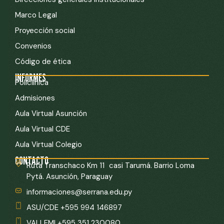
Marco Legal
Proyección social
Convenios
Código de ética
INFORMES
Policlínica
Admisiones
Aula Virtual Asunción
Aula Virtual CDE
Aula Virtual Colegio
CONTACTO
Ruta Transchaco Km 11 casi Tarumá. Barrio Loma
Pytá. Asunción, Paraguay
informaciones@serrana.edu.py
ASU/CDE +595 994 146897
VALLEMI +595 351 230080