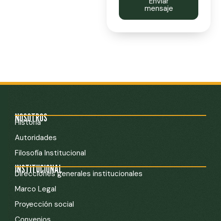
Enviar
mensaje
NOSOTROS
Historia
Autoridades
Filosofía Institucional
INSTITUCIONAL
Direcciones generales institucionales
Marco Legal
Proyección social
Convenios