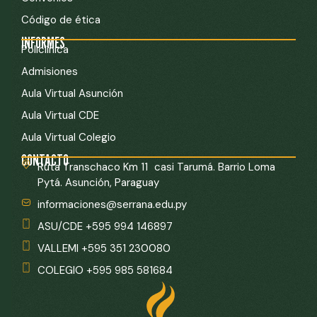
Código de ética
INFORMES
Policlínica
Admisiones
Aula Virtual Asunción
Aula Virtual CDE
Aula Virtual Colegio
CONTACTO
Ruta Transchaco Km 11 casi Tarumá. Barrio Loma
Pytá. Asunción, Paraguay
informaciones@serrana.edu.py
ASU/CDE +595 994 146897
VALLEMI +595 351 230080
COLEGIO +595 985 581684