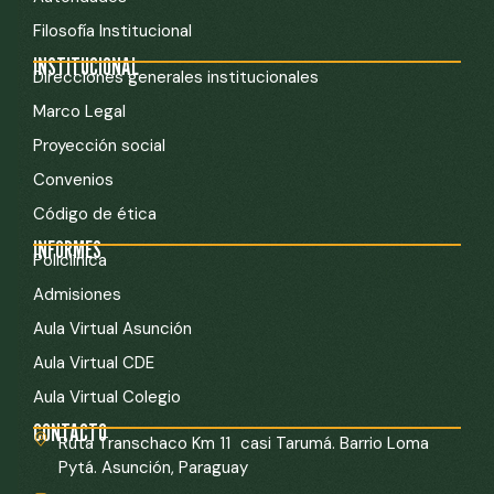
Filosofía Institucional
INSTITUCIONAL
Direcciones generales institucionales
Marco Legal
Proyección social
Convenios
Código de ética
INFORMES
Policlínica
Admisiones
Aula Virtual Asunción
Aula Virtual CDE
Aula Virtual Colegio
CONTACTO
Ruta Transchaco Km 11 casi Tarumá. Barrio Loma
Pytá. Asunción, Paraguay