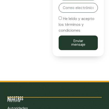
He leído y acepto
los términos y
condiciones
Enviar
mensaje
NOSOTROS
Historia
Autoridades