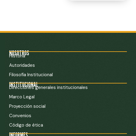
NOSOTROS
Historia
Autoridades
Filosofía Institucional
INSTITUCIONAL
Direcciones generales institucionales
Marco Legal
Proyección social
Convenios
Código de ética
INFORMES