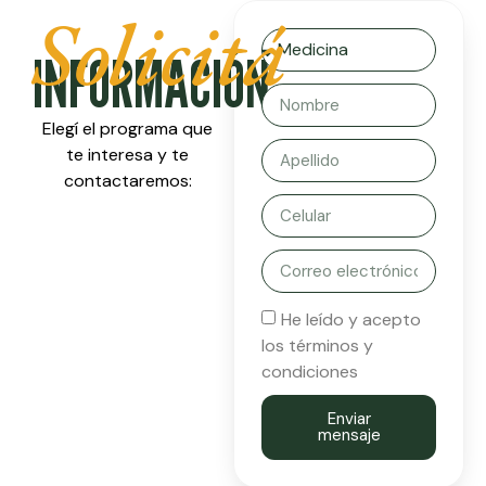
Solicitá
INFORMACIÓN
Elegí el programa que
te interesa y te
contactaremos:
He leído y acepto
los términos y
condiciones
Enviar
mensaje