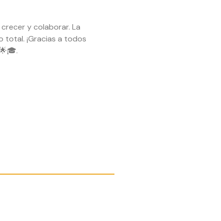
crecer y colaborar. La
o total. ¡Gracias a todos
 🌟🎓.
rtir