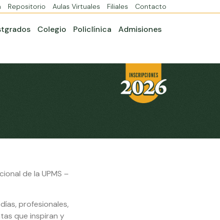
a
Repositorio
Aulas Virtuales
Filiales
Contacto
stgrados
Colegio
Policlínica
Admisiones
acional de la UPMS –
ías, profesionales,
tas que inspiran y