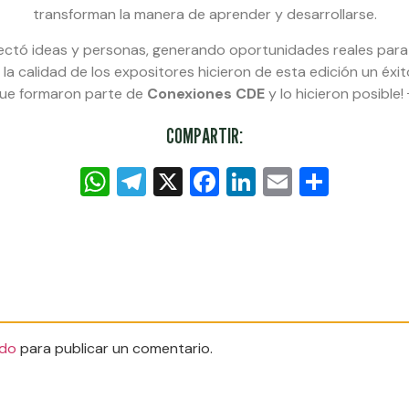
transforman la manera de aprender y desarrollarse.
ctó ideas y personas, generando oportunidades reales para 
 la calidad de los expositores hicieron de esta edición un éxit
que formaron parte de
Conexiones CDE
y lo hicieron posible!
COMPARTIR:
WhatsApp
Telegram
X
Facebook
LinkedIn
Email
Compa
do
para publicar un comentario.