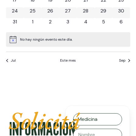
0 eventos
0 eventos
0 eventos
0 eventos
0 eventos
0 eventos
0 event
24
25
26
27
28
29
30
0 eventos
0 eventos
0 eventos
0 eventos
0 eventos
0 eventos
0 even
31
1
2
3
4
5
6
No hay ningún evento este día.
Aviso
Jul
Este mes
Sep
Solicitá
INFORMACIÓN