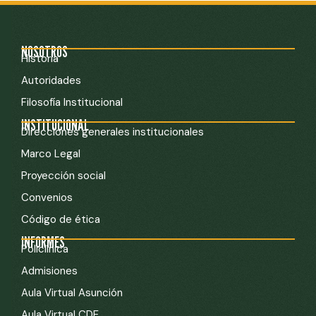
NOSOTROS
Historia
Autoridades
Filosofía Institucional
INSTITUCIONAL
Direcciones generales institucionales
Marco Legal
Proyección social
Convenios
Código de ética
INFORMES
Policlínica
Admisiones
Aula Virtual Asunción
Aula Virtual CDE