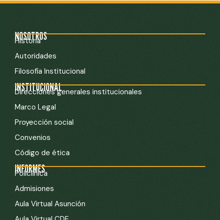
NOSOTROS
Historia
Autoridades
Filosofía Institucional
INSTITUCIONAL
Direcciones generales institucionales
Marco Legal
Proyección social
Convenios
Código de ética
INFORMES
Policlínica
Admisiones
Aula Virtual Asunción
Aula Virtual CDE