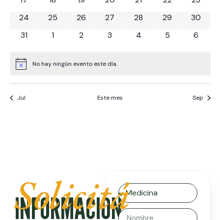
0 eventos
0 eventos
0 eventos
0 eventos
0 eventos
0 eventos
0 event
24
25
26
27
28
29
30
0 eventos
0 eventos
0 eventos
0 eventos
0 eventos
0 eventos
0 even
31
1
2
3
4
5
6
No hay ningún evento este día.
Aviso
Jul
Este mes
Sep
Solicitá
INFORMACIÓN