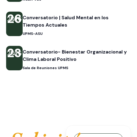
26
JUN
Conversatorio | Salud Mental en los
2026
Tiempos Actuales
UPMS-ASU
23
JUN
Conversatorio- Bienestar Organizacional y
2026
Clima Laboral Positivo
Sala de Reuniones UPMS