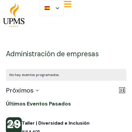
Administración de empresas
No hay eventos programados.
Na
Na
Próximos
Lista
Selecciona
de
de
la
Últimos Eventos Pasados
fecha.
vi
vis
de
29
JUN
Taller | Diversidad e Inclusión
2026
Ev
AULA 405