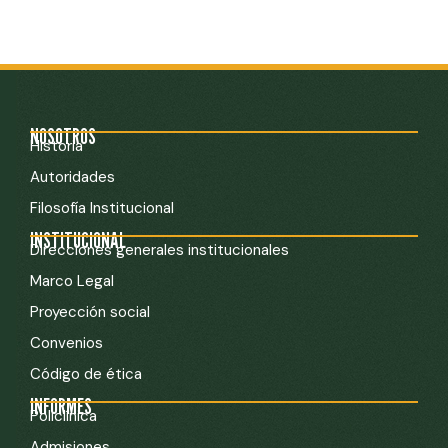
NOSOTROS
Historia
Autoridades
Filosofía Institucional
INSTITUCIONAL
Direcciones generales institucionales
Marco Legal
Proyección social
Convenios
Código de ética
INFORMES
Policlínica
Admisiones