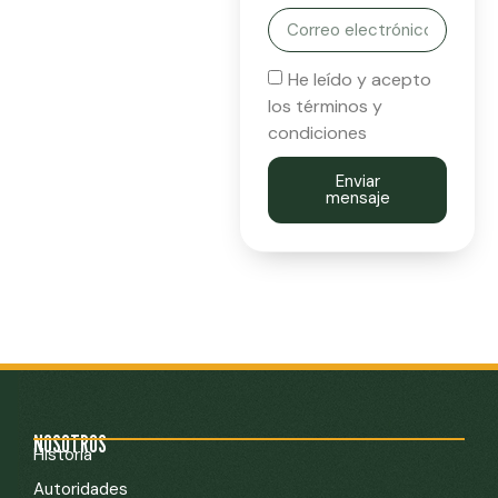
He leído y acepto
los términos y
condiciones
Enviar
mensaje
NOSOTROS
Historia
Autoridades