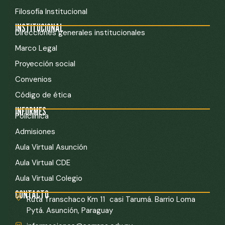
Filosofía Institucional
INSTITUCIONAL
Direcciones generales institucionales
Marco Legal
Proyección social
Convenios
Código de ética
INFORMES
Policlínica
Admisiones
Aula Virtual Asunción
Aula Virtual CDE
Aula Virtual Colegio
CONTACTO
Ruta Transchaco Km 11 casi Tarumá. Barrio Loma
Pytá. Asunción, Paraguay